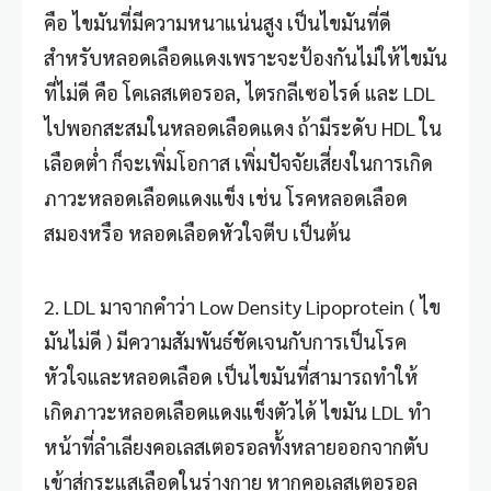
คือ ไขมันที่มีความหนาแน่นสูง เป็นไขมันที่ดี
สำหรับหลอดเลือดแดงเพราะจะป้องกันไม่ให้ไขมัน
ที่ไม่ดี คือ โคเลสเตอรอล, ไตรกลีเซอไรด์ และ LDL
ไปพอกสะสมในหลอดเลือดแดง ถ้ามีระดับ HDL ใน
เลือดต่ำ ก็จะเพิ่มโอกาส เพิ่มปัจจัยเสี่ยงในการเกิด
ภาวะหลอดเลือดแดงแข็ง เช่น โรคหลอดเลือด
สมองหรือ หลอดเลือดหัวใจตีบ เป็นต้น
2. LDL มาจากคำว่า Low Density Lipoprotein ( ไข
มันไม่ดี ) มีความสัมพันธ์ชัดเจนกับการเป็นโรค
หัวใจและหลอดเลือด เป็นไขมันที่สามารถทำให้
เกิดภาวะหลอดเลือดแดงแข็งตัวได้ ไขมัน LDL ทำ
หน้าที่ลำเลียงคอเลสเตอรอลทั้งหลายออกจากตับ
เข้าสู่กระแสเลือดในร่างกาย หากคอเลสเตอรอล