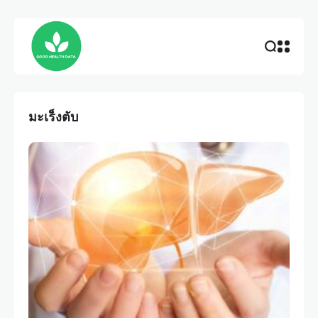
มะเร็งตับ