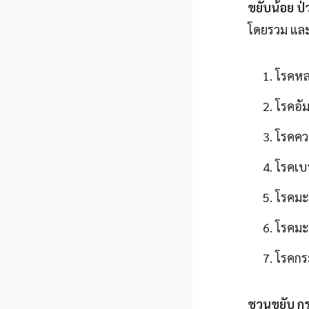
ขยับน้อย ป่
โดยรวม และเ
โรคหล
โรคอั
โรคคว
โรคเบ
โรคมะเ
โรคมะเ
โรคกร
ชวนขยับ กร