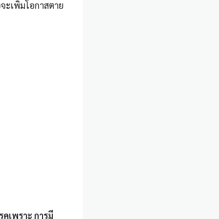
พอจะเพิ่มโอกาสตาย
รรคเพราะ การมี