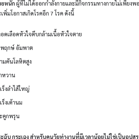
วยหนัก
ผู้ที่ไม่ได้ออกกำลังกายและมีกิจกรรมทางกายไม่เพียง
พิ่มโอกาสเกิดโรคอีก 7 โรค ดังนี้
อดเลือดหัวใจตึบกล้ามเนื้อหัวใจตาย
มพฤกษ์ อัมพาต
ามคันโลหิตสูง
าหวาน
ร็งลำไส้ใหญ่
ร็งเต้านม
ะคูกพรุน
ะฉับ กระเฉง สำหรับคนวัยทำงานที่มีเวลาน้อยไม่ใช่เป็นอุปส