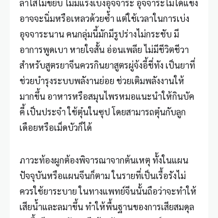
ลำไส้ไม่ขยับ ไม่มีแรงเบ่งอุจจาระ อุจจาระไม่ได้แข็ง
อาจจะนิ่มหรือเหลวด้วยซ้ำ แต่ใช้เวลาในการเบ่ง
อุจจาระนาน คนกลุ่มนี้มักมีรูปร่างไม่กระชับ มี
อาการพูดเบา หายใจสั้น อ่อนเพลีย ไม่มีชีวิตชีวา
สำหรับสูตรยาจีนควรกินยาสูตรผู่จ้งอี้ชี่ทัง เป็นยาที่
ช่วยบำรุงระบบพลังานย่อย ช่วยเติมพลังงานให้
มากขึ้น อาหารหรือสมุนไพรหมอแนะนำให้กินบัค
คี้ เป็นประจำ ใช้ตุ๋นในซุป โดยสามารถตุ๋นกับลูก
เดือยหรือเม็ดบัวก็ได้
ภาวะท้องผูกต้องพิจารณาจากต้นเหตุ ทั้งในแผน
ปัจจุบันหรือแผนจีนก็ตาม ในรายที่เป็นเรื้อรังไม่
ควรใช้ยาระบาย ในทางแพทย์จีนนั้นถือว่าจะทำให้
เสียน้ำและลมาขึ้น ทำให้พื้นฐานของการเสียสมดุล