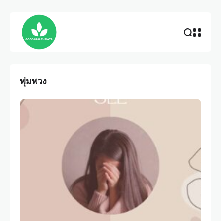
พุ่มพวง