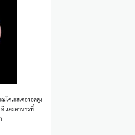
มาณ
โคเลสเตอรอล
สูง
กะทิ และอาหารที่
า