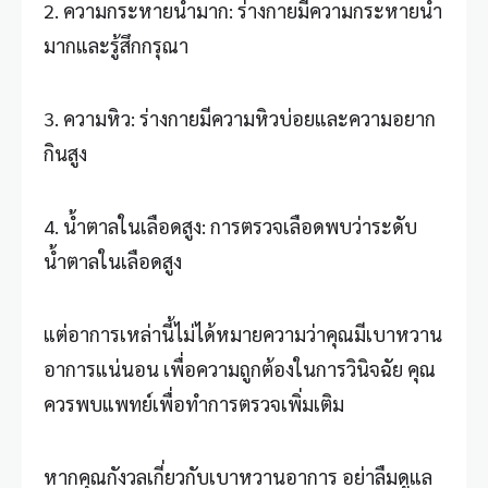
2. ความกระหายน้ำมาก: ร่างกายมีความกระหายน้ำ
มากและรู้สึกกรุณา
3. ความหิว: ร่างกายมีความหิวบ่อยและความอยาก
กินสูง
4. น้ำตาลในเลือดสูง: การตรวจเลือดพบว่าระดับ
น้ำตาลในเลือดสูง
แต่อาการเหล่านี้ไม่ได้หมายความว่าคุณมีเบาหวาน
อาการแน่นอน เพื่อความถูกต้องในการวินิจฉัย คุณ
ควรพบแพทย์เพื่อทำการตรวจเพิ่มเติม
หากคุณกังวลเกี่ยวกับเบาหวานอาการ อย่าลืมดูแล