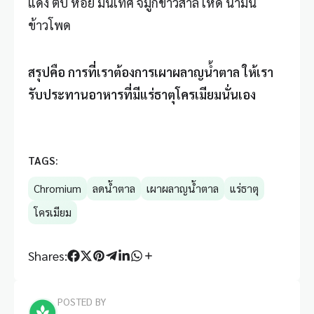
แดง ตับ หอย มันเทศ จมูกข้าวสาลี เห็ด น้ำมัน
ข้าวโพด
สรุปคือ การที่เราต้องการเผาผลาญน้ำตาล ให้เรา
รับประทานอาหารที่มีแร่ธาตุโครเมียมนั่นเอง
TAGS:
Chromium
ลดน้ำตาล
เผาผลาญน้ำตาล
แร่ธาตุ
โครเมียม
Shares:
POSTED BY