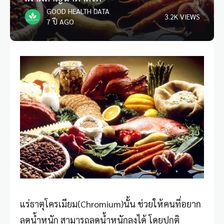
GOOD HEALTH DATA
3.2K VIEWS
7 ปี AGO
แร่ธาตุโครเมียม(Chromium)นั้น ช่วยให้คนที่อยาก
ลดน้ำหนัก สามารถลดน้ำหนักลงได้ โดยปกติ